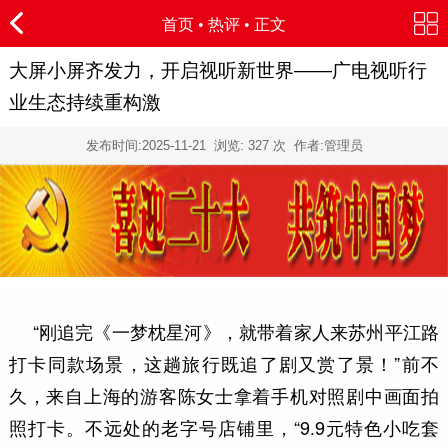
首页
•
热评
• 正文
大屏小屏齐发力，开启视听新世界——广电视听行
业生态持续重构激
发布时间:
2025-11-21
浏览:
327 次 作者:管理员
“刚追完《一梦枕星河》，就带着家人来苏州平江路
打卡同款场景，这趟旅行既追了剧又赏了景！”前不
久，来自上海的游客陈女士拿着手机对照剧中画面拍
照打卡。不远处的老字号店铺里，“9.9元特色小吃套