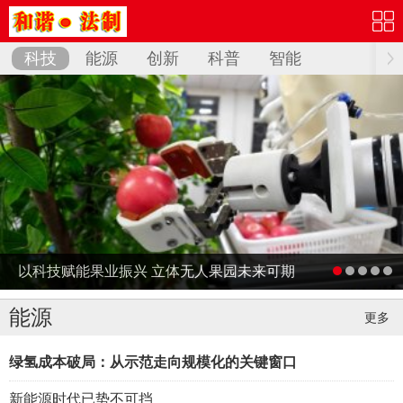
科技
能源
创新
科普
智能
以科技赋能果业振兴 立体无人果园未来可期
能源
更多
绿氢成本破局：从示范走向规模化的关键窗口
新能源时代已势不可挡